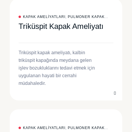
KAPAK AMELIYATLARI
,
PULMONER KAPAK
Triküspit Kapak Ameliyatı
AMELIYATI
Triküspit kapak ameliyatı, kalbin
triküspit kapağında meydana gelen
işlev bozukluklarını tedavi etmek için
uygulanan hayati bir cerrahi
müdahaledir.
KAPAK AMELIYATLARI
,
PULMONER KAPAK