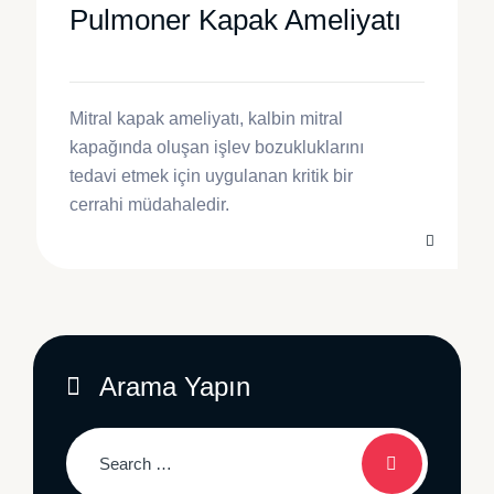
Pulmoner Kapak Ameliyatı
AMELIYATI
Mitral kapak ameliyatı, kalbin mitral
kapağında oluşan işlev bozukluklarını
tedavi etmek için uygulanan kritik bir
cerrahi müdahaledir.
Arama Yapın