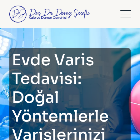
Skip
to
content
Evde Varis
Tedavisi:
Doğal
Yöntemlerle
Varislerinizi