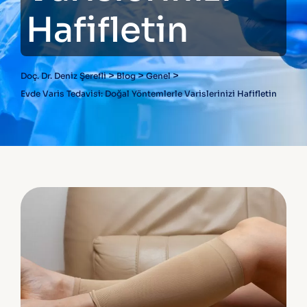
Hafifletin
>
>
>
Doç. Dr. Deniz Şerefli
Blog
Genel
Evde Varis Tedavisi: Doğal Yöntemlerle Varislerinizi Hafifletin